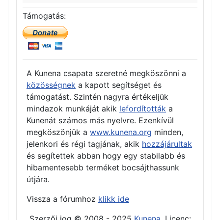
Támogatás:
A Kunena csapata szeretné megköszönni a
közösségnek
a kapott segítséget és
támogatást. Szintén nagyra értékeljük
mindazok munkáját akik
lefordították
a
Kunenát számos más nyelvre. Ezenkívül
megköszönjük a
www.kunena.org
minden,
jelenkori és régi tagjának, akik
hozzájárultak
és segítettek abban hogy egy stabilabb és
hibamentesebb terméket bocsájthassunk
útjára.
Vissza a fórumhoz
klikk ide
Szerzői jog © 2008 - 2025
Kunena
, Licenc: