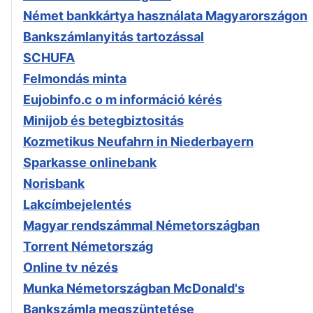
Német bankkártya használata Magyarországon
Bankszámlanyitás tartozással
SCHUFA
Felmondás minta
Eujobinfo.c o m információ kérés
Minijob és betegbiztositás
Kozmetikus Neufahrn in Niederbayern
Sparkasse onlinebank
Norisbank
Lakcímbejelentés
Magyar rendszámmal Németországban
Torrent Németország
Online tv nézés
Munka Németországban McDonald's
Bankszámla megszüntetése