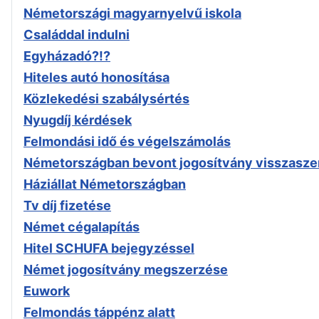
Németországi magyarnyelvű iskola
Családdal indulni
Egyházadó?!?
Hiteles autó honosítása
Közlekedési szabálysértés
Nyugdíj kérdések
Felmondási idő és végelszámolás
Németországban bevont jogosítvány visszasze
Háziállat Németországban
Tv díj fizetése
Német cégalapítás
Hitel SCHUFA bejegyzéssel
Német jogosítvány megszerzése
Euwork
Felmondás táppénz alatt