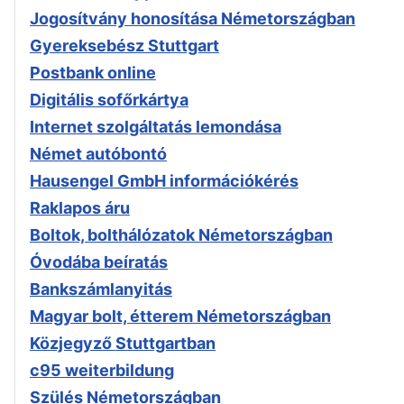
Jogosítvány honosítása Németországban
Gyereksebész Stuttgart
Postbank online
Digitális sofőrkártya
Internet szolgáltatás lemondása
Német autóbontó
Hausengel GmbH információkérés
Raklapos áru
Boltok, bolthálózatok Németországban
Óvodába beíratás
Bankszámlanyitás
Magyar bolt, étterem Németországban
Közjegyző Stuttgartban
c95 weiterbildung
Szülés Németországban