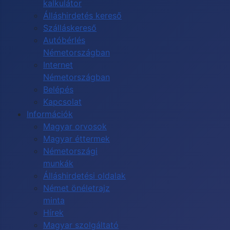
kalkulátor
Álláshirdetés kereső
Szálláskereső
Autóbérlés
Németországban
Internet
Németországban
Belépés
Kapcsolat
Információk
Magyar orvosok
Magyar éttermek
Németországi
munkák
Álláshirdetési oldalak
Német önéletrajz
minta
Hírek
Magyar szolgáltató