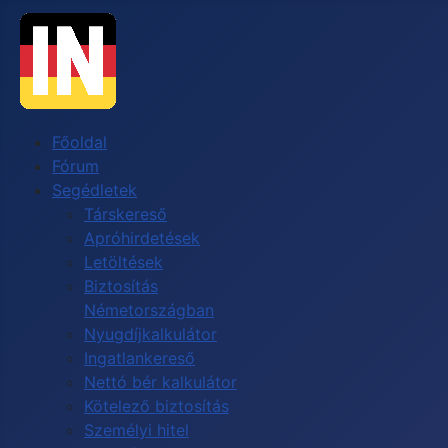
Főoldal
Fórum
Segédletek
Társkereső
Apróhirdetések
Letöltések
Biztosítás
Németországban
Nyugdíjkalkulátor
Ingatlankereső
Nettó bér kalkulátor
Kötelező biztosítás
Személyi hitel