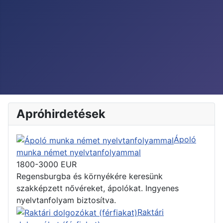
Apróhirdetések
Ápoló
munka német nyelvtanfolyammal
1800-3000
EUR
Regensburgba és környékére keresünk
szakképzett nővéreket, ápolókat. Ingyenes
nyelvtanfolyam biztosítva.
Raktári