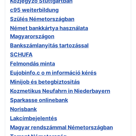
Közjegyző Stuttgartban
c95 weiterbildung
Szülés Németországban
Német bankkártya használata
Magyarországon
Bankszámlanyitás tartozással
SCHUFA
Felmondás minta
Eujobinfo.c o m információ kérés
Minijob és betegbiztositás
Kozmetikus Neufahrn in Niederbayern
Sparkasse onlinebank
Norisbank
Lakcímbejelentés
Magyar rendszámmal Németországban