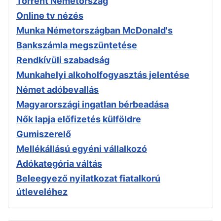
Torrent Németország
Online tv nézés
Munka Németországban McDonald's
Bankszámla megszüntetése
Rendkívüli szabadság
Munkahelyi alkoholfogyasztás jelentése
Német adóbevallás
Magyarországi ingatlan bérbeadása
Nők lapja előfizetés külföldre
Gumiszerelő
Mellékállású egyéni vállalkozó
Adókategória váltás
Beleegyező nyilatkozat fiatalkorú
útleveléhez