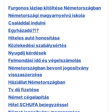
Furgonos lázlap kitöltése Németországban
Németországi magyarnyelvű iskola
Családdal indulni
Egyházadó?!?
Hiteles autó honosítása
Közlekedési szabálysértés
Nyugdíj kérdések
Felmondási idő és végelszámolás
Németországban bevont jogosítvány
visszaszerzése
Háziállat Németországban
Tv díj fizetése
Német cégalapítás
Hitel SCHUFA bejegyzéssel