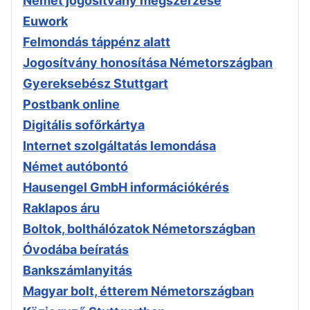
Német jogosítvány megszerzése
Euwork
Felmondás táppénz alatt
Jogosítvány honosítása Németországban
Gyereksebész Stuttgart
Postbank online
Digitális sofőrkártya
Internet szolgáltatás lemondása
Német autóbontó
Hausengel GmbH információkérés
Raklapos áru
Boltok, bolthálózatok Németországban
Óvodába beíratás
Bankszámlanyitás
Magyar bolt, étterem Németországban