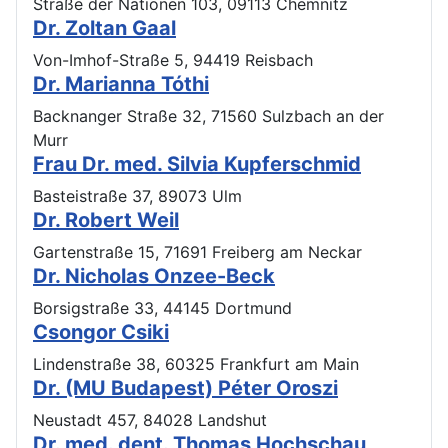
Straße der Nationen 103, 09113 Chemnitz
Dr. Zoltan Gaal
Von-Imhof-Straße 5, 94419 Reisbach
Dr. Marianna Tóthi
Backnanger Straße 32, 71560 Sulzbach an der
Murr
Frau Dr. med. Silvia Kupferschmid
Basteistraße 37, 89073 Ulm
Dr. Robert Weil
Gartenstraße 15, 71691 Freiberg am Neckar
Dr. Nicholas Onzee-Beck
Borsigstraße 33, 44145 Dortmund
Csongor Csiki
Lindenstraße 38, 60325 Frankfurt am Main
Dr. (MU Budapest) Péter Oroszi
Neustadt 457, 84028 Landshut
Dr. med. dent. Thomas Hochschau