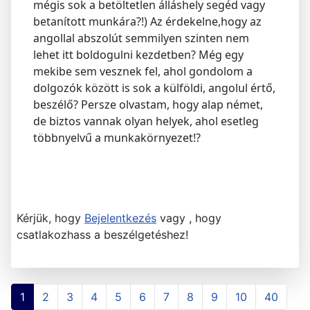
mégis sok a betöltetlen álláshely segéd vagy
betanított munkára?!) Az érdekelne,hogy az
angollal abszolút semmilyen szinten nem
lehet itt boldogulni kezdetben? Még egy
mekibe sem vesznek fel, ahol gondolom a
dolgozók között is sok a külföldi, angolul értő,
beszélő? Persze olvastam, hogy alap német,
de biztos vannak olyan helyek, ahol esetleg
többnyelvű a munkakörnyezet!?
Kérjük, hogy
Bejelentkezés
vagy , hogy
csatlakozhass a beszélgetéshez!
1
2
3
4
5
6
7
8
9
10
40