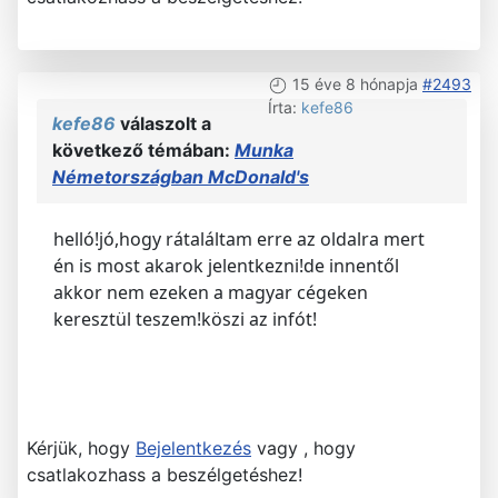
15 éve 8 hónapja
#2493
Írta:
kefe86
kefe86
válaszolt a
következő témában:
Munka
Németországban McDonald's
helló!jó,hogy rátaláltam erre az oldalra mert
én is most akarok jelentkezni!de innentől
akkor nem ezeken a magyar cégeken
keresztül teszem!köszi az infót!
Kérjük, hogy
Bejelentkezés
vagy , hogy
csatlakozhass a beszélgetéshez!