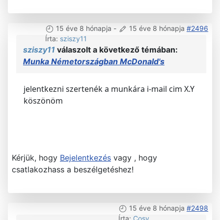
15 éve 8 hónapja
-
15 éve 8 hónapja
#2496
Írta:
sziszy11
sziszy11
válaszolt a következő témában:
Munka Németországban McDonald's
jelentkezni szertenék a munkára i-mail cim X.Y
köszönöm
Kérjük, hogy
Bejelentkezés
vagy , hogy
csatlakozhass a beszélgetéshez!
15 éve 8 hónapja
#2498
Írta:
Cosy