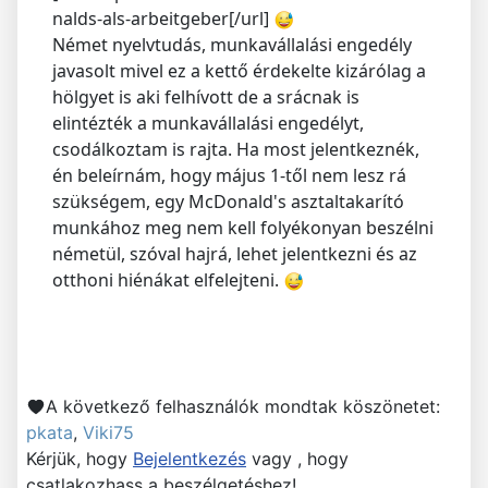
nalds-als-arbeitgeber[/url]
Német nyelvtudás, munkavállalási engedély
javasolt mivel ez a kettő érdekelte kizárólag a
hölgyet is aki felhívott de a srácnak is
elintézték a munkavállalási engedélyt,
csodálkoztam is rajta. Ha most jelentkeznék,
én beleírnám, hogy május 1-től nem lesz rá
szükségem, egy McDonald's asztaltakarító
munkához meg nem kell folyékonyan beszélni
németül, szóval hajrá, lehet jelentkezni és az
otthoni hiénákat elfelejteni.
A következő felhasználók mondtak köszönetet:
pkata
,
Viki75
Kérjük, hogy
Bejelentkezés
vagy , hogy
csatlakozhass a beszélgetéshez!