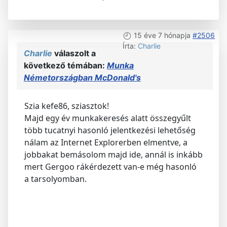
15 éve 7 hónapja
#2506
Írta:
Charlie
Charlie
válaszolt a
következő témában:
Munka
Németországban McDonald's
Szia kefe86, sziasztok!
Majd egy év munkakeresés alatt összegyűlt
több tucatnyi hasonló jelentkezési lehetőség
nálam az Internet Explorerben elmentve, a
jobbakat bemásolom majd ide, annál is inkább
mert Gergoo rákérdezett van-e még hasonló
a tarsolyomban.