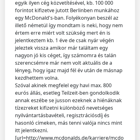
egyik ilyen cég közvetítésével, kb. 100 000
forintot kifizetve jutott Berlinben munkához
egy McDonald's-ban. Folyékonyan beszél az
illető németül így mondtam is neki, hogy nem
értem erre miért volt szükség mert én is
jelentkeztem kb. 1 éve de csak nyár végén
jeleztek vissza amikor már találtam egy
nagyon jó kis céget, így számomra és talán
szerencsémre már nem volt aktuális de a
lényeg, hogy igaz majd fél év után de másnap
kezdhettem volna.
Szóval akinek megfelel egy havi max. 800
eurós állás, esetleg Teilzeit-ben gondolkodik
annak eszébe se jusson ezeknek a hiénáknak
tízezreket kifizetni különböző nevetséges
nyilvántartásbavételi, regisztrációsdíj és
hasonló címeken, más tenni valója nincs mint
itt jelentkezni.
[url=http://www.mcdonalds.de/karriere/mcdo