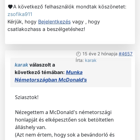
A következő felhasználók mondtak köszönetet:
zsofika911
Kérjük, hogy
Bejelentkezés
vagy , hogy
csatlakozhass a beszélgetéshez!
15 éve 2 hónapja
#4657
Írta:
karak
karak
válaszolt a
következő témában:
Munka
Németországban McDonald's
Sziasztok!
Nézegettem a McDonald's németországi
honlapját és elképesztően sok betöltetlen
álláshely van.
(Azt nem értem, hogy sok a bevándorló és