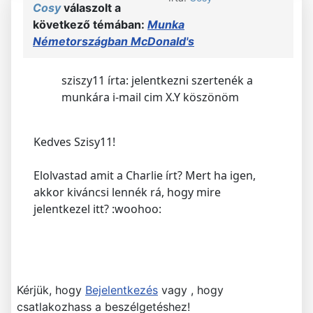
Cosy
válaszolt a
következő témában:
Munka
Németországban McDonald's
sziszy11 írta: jelentkezni szertenék a
munkára i-mail cim X.Y köszönöm
Kedves Szisy11!
Elolvastad amit a Charlie írt? Mert ha igen,
akkor kiváncsi lennék rá, hogy mire
jelentkezel itt? :woohoo:
Kérjük, hogy
Bejelentkezés
vagy , hogy
csatlakozhass a beszélgetéshez!