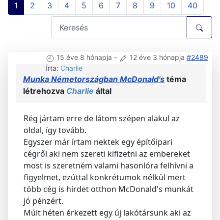
1
2
3
4
5
6
7
8
9
10
40
15 éve 8 hónapja
-
12 éve 3 hónapja
#2489
Írta:
Charlie
Munka Németországban McDonald's
téma
létrehozva
Charlie
által
Rég jártam erre de látom szépen alakul az
oldal, így tovább.
Egyszer már írtam nektek egy építőipari
cégről aki nem szereti kifizetni az embereket
most is szeretném valami hasonlóra felhívni a
figyelmet, ezúttal konkrétumok nélkül mert
több cég is hirdet otthon McDonald's munkát
jó pénzért.
Múlt héten érkezett egy új lakótársunk aki az