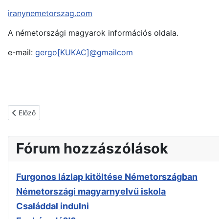
iranynemetorszag.com
A németországi magyarok információs oldala.
e-mail:
gergo[KUKAC]@gmailcom
Előző cikk: Cookie szabályzat
Előző
Fórum hozzászólások
Furgonos lázlap kitöltése Németországban
Németországi magyarnyelvű iskola
Családdal indulni