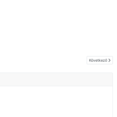
Következő cikk:
Következő