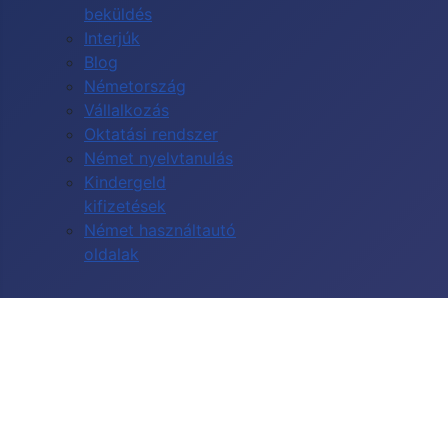
beküldés
Interjúk
Blog
Németország
Vállalkozás
Oktatási rendszer
Német nyelvtanulás
Kindergeld
kifizetések
Német használtautó
oldalak