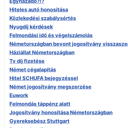
Egyházadó?!?
Hiteles autó honosítása
Közlekedési szabálysértés
Nyugdíj kérdések
Felmondási idő és végelszámolás
Németországban bevont jogosítvány visszasze
Háziállat Németországban
Tv díj fizetése
Német cégalapítás
Hitel SCHUFA bejegyzéssel
Német jogosítvány megszerzése
Euwork
Felmondás táppénz alatt
Jogosítvány honosítása Németországban
Gyereksebész Stuttgart