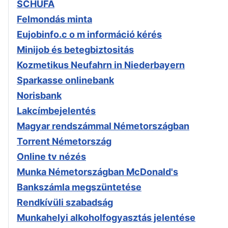
SCHUFA
Felmondás minta
Eujobinfo.c o m információ kérés
Minijob és betegbiztositás
Kozmetikus Neufahrn in Niederbayern
Sparkasse onlinebank
Norisbank
Lakcímbejelentés
Magyar rendszámmal Németországban
Torrent Németország
Online tv nézés
Munka Németországban McDonald's
Bankszámla megszüntetése
Rendkívüli szabadság
Munkahelyi alkoholfogyasztás jelentése