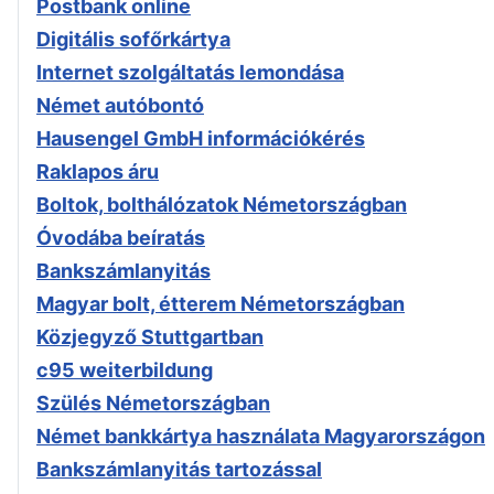
Postbank online
Digitális sofőrkártya
Internet szolgáltatás lemondása
Német autóbontó
Hausengel GmbH információkérés
Raklapos áru
Boltok, bolthálózatok Németországban
Óvodába beíratás
Bankszámlanyitás
Magyar bolt, étterem Németországban
Közjegyző Stuttgartban
c95 weiterbildung
Szülés Németországban
Német bankkártya használata Magyarországon
Bankszámlanyitás tartozással