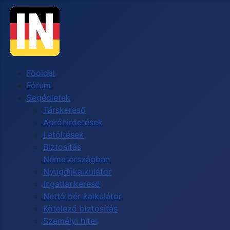
Főoldal
Fórum
Segédletek
Társkereső
Apróhirdetések
Letöltések
Biztosítás
Németországban
Nyugdíjkalkulátor
Ingatlankereső
Nettó bér kalkulátor
Kötelező biztosítás
Személyi hitel