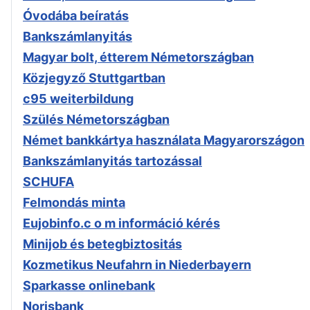
Óvodába beíratás
Bankszámlanyitás
Magyar bolt, étterem Németországban
Közjegyző Stuttgartban
c95 weiterbildung
Szülés Németországban
Német bankkártya használata Magyarországon
Bankszámlanyitás tartozással
SCHUFA
Felmondás minta
Eujobinfo.c o m információ kérés
Minijob és betegbiztositás
Kozmetikus Neufahrn in Niederbayern
Sparkasse onlinebank
Norisbank