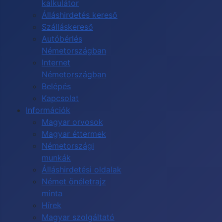
kalkulátor
Álláshirdetés kereső
Szálláskereső
Autóbérlés
Németországban
Internet
Németországban
Belépés
Kapcsolat
Információk
Magyar orvosok
Magyar éttermek
Németországi
munkák
Álláshirdetési oldalak
Német önéletrajz
minta
Hírek
Magyar szolgáltató