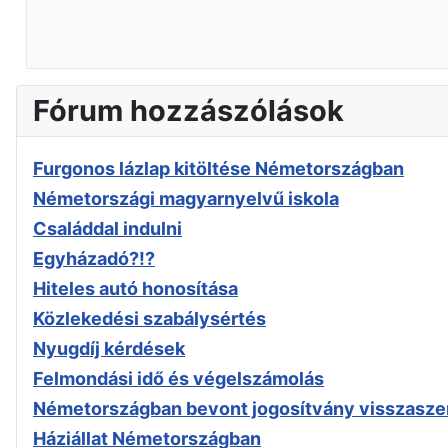
Fórum hozzászólások
Furgonos lázlap kitöltése Németországban
Németországi magyarnyelvű iskola
Családdal indulni
Egyházadó?!?
Hiteles autó honosítása
Közlekedési szabálysértés
Nyugdíj kérdések
Felmondási idő és végelszámolás
Németországban bevont jogosítvány visszasze
Háziállat Németországban