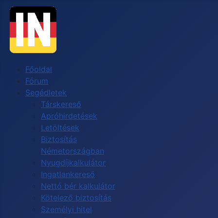
Főoldal
Fórum
Segédletek
Társkereső
Apróhirdetések
Letöltések
Biztosítás
Németországban
Nyugdíjkalkulátor
Ingatlankereső
Nettó bér kalkulátor
Kötelező biztosítás
Személyi hitel