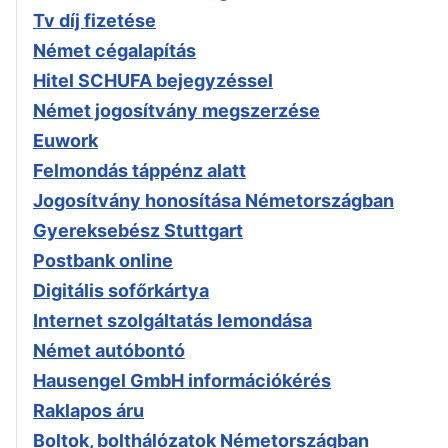
Tv díj fizetése
Német cégalapítás
Hitel SCHUFA bejegyzéssel
Német jogosítvány megszerzése
Euwork
Felmondás táppénz alatt
Jogosítvány honosítása Németországban
Gyereksebész Stuttgart
Postbank online
Digitális sofőrkártya
Internet szolgáltatás lemondása
Német autóbontó
Hausengel GmbH információkérés
Raklapos áru
Boltok, bolthálózatok Németországban