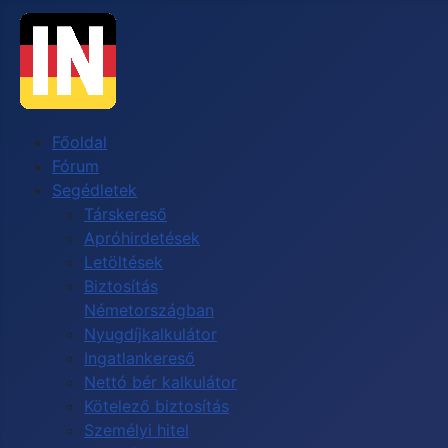
Főoldal
Fórum
Segédletek
Társkereső
Apróhirdetések
Letöltések
Biztosítás
Németországban
Nyugdíjkalkulátor
Ingatlankereső
Nettó bér kalkulátor
Kötelező biztosítás
Személyi hitel