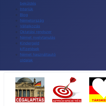
beküldés
Interjúk
Blog
Németország
Vállalkozás
Oktatási rendszer
Német nyelvtanulás
Kindergeld
kifizetések
Német használtautó
oldalak