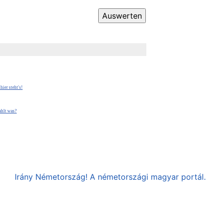
ier steht's!
ahlt was?
Irány Németország! A németországi magyar portál.