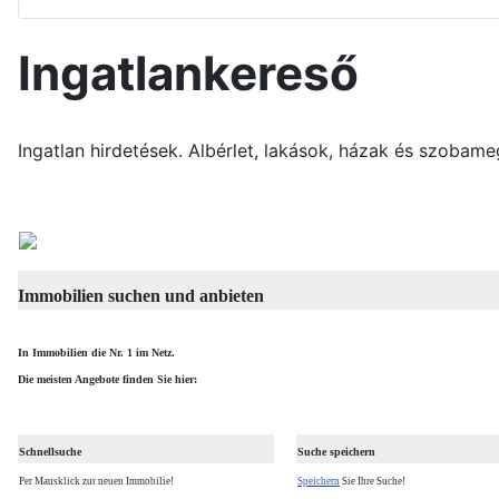
Ingatlankereső
Ingatlan hirdetések. Albérlet, lakások, házak és szobame
Immobilien suchen und anbieten
In Immobilien die Nr. 1 im Netz.
Die meisten Angebote finden Sie hier:
Schnellsuche
Suche speichern
Per Mausklick zur neuen Immobilie!
Speichern
Sie Ihre Suche!