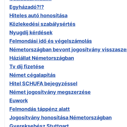
Egyházadó?!?
Hiteles autó honosítása
Közlekedési szabálysértés
Nyugdíj kérdések
Felmondási idő és végelszámolás
Németországban bevont jogosítvány visszasze
Háziállat Németországban
Tv díj fizetése
Német cégalapítás
Hitel SCHUFA bejegyzéssel
Német jogosítvány megszerzése
Euwork
Felmondás táppénz alatt
Jogosítvány honosítása Németországban
Gyereksebész Stuttgart