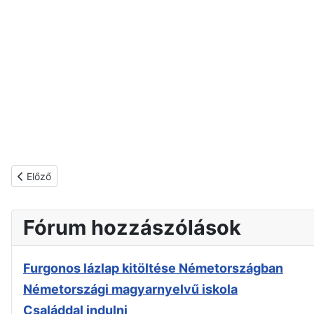
Előző cikk: Álláshirdetés kereső
Előző
Fórum hozzászólások
Furgonos lázlap kitöltése Németországban
Németországi magyarnyelvű iskola
Családdal indulni