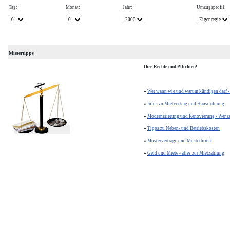
Tag:
Monat:
Jahr:
Umzugsprofil:
Mietertipps
Ihre Rechte und Pflichten!
»
Wer wann wie und warum kündigen darf - h
»
Infos zu Mietvertrag und Hausordnung
»
Modernisierung und Renovierung - Wer z
»
Tipps zu Neben- und Betriebskosten
»
Musterverträge und Musterbriefe
»
Geld und Miete - alles zur Mietzahlung