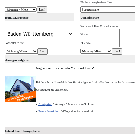
Für bereits registrierte User:
Bundeslandsuche
Umkreissuche
in:
Suche nach Ihrer Wunschadresse:
Str./Nr.
Was suchen Sie:
PLZ/Stadt
Anzeigen aufgeben
Nirgends erreichen Sie mehr Mieter und Käufer!
Bei ImmobilienScout24 finden Sie günstiger und schneller den passenden Interessent
Überzeugen Sie sich selbst:
»
Privatpaket:
1 Anzeige, 1 Monat nur 24,95 Euro
»
Kennenlernaktion:
66 Tage ohne Anzeigenlimit
Interaktiver Umzugsplaner