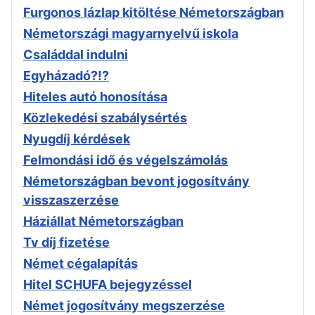
Furgonos lázlap kitöltése Németországban
Németországi magyarnyelvű iskola
Családdal indulni
Egyházadó?!?
Hiteles autó honosítása
Közlekedési szabálysértés
Nyugdíj kérdések
Felmondási idő és végelszámolás
Németországban bevont jogosítvány
visszaszerzése
Háziállat Németországban
Tv díj fizetése
Német cégalapítás
Hitel SCHUFA bejegyzéssel
Német jogosítvány megszerzése