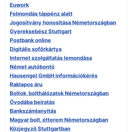
Euwork
Felmondás táppénz alatt
Jogosítvány honosítása Németországban
Gyereksebész Stuttgart
Postbank online
Digitális sofőrkártya
Internet szolgáltatás lemondása
Német autóbontó
Hausengel GmbH információkérés
Raklapos áru
Boltok, bolthálózatok Németországban
Óvodába beíratás
Bankszámlanyitás
Magyar bolt, étterem Németországban
Közjegyző Stuttgartban