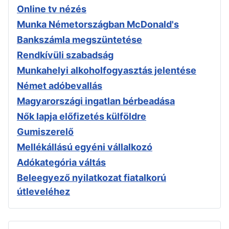
Online tv nézés
Munka Németországban McDonald's
Bankszámla megszüntetése
Rendkívüli szabadság
Munkahelyi alkoholfogyasztás jelentése
Német adóbevallás
Magyarországi ingatlan bérbeadása
Nők lapja előfizetés külföldre
Gumiszerelő
Mellékállású egyéni vállalkozó
Adókategória váltás
Beleegyező nyilatkozat fiatalkorú
útleveléhez