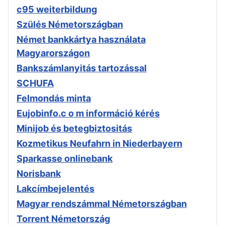
c95 weiterbildung
Szülés Németországban
Német bankkártya használata
Magyarországon
Bankszámlanyitás tartozással
SCHUFA
Felmondás minta
Eujobinfo.c o m információ kérés
Minijob és betegbiztositás
Kozmetikus Neufahrn in Niederbayern
Sparkasse onlinebank
Norisbank
Lakcímbejelentés
Magyar rendszámmal Németországban
Torrent Németország